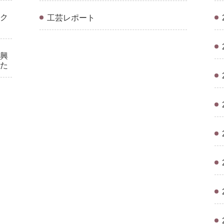
ク
工芸レポート
興
した