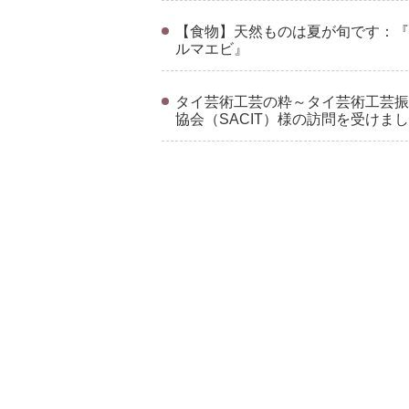
【食物】天然ものは夏が旬です：『
ルマエビ』
タイ芸術工芸の粋～タイ芸術工芸振
協会（SACIT）様の訪問を受けま