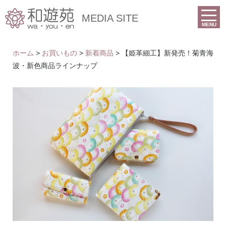
MEDIA SITE
MENU
ホーム
>
お買いもの
>
新着商品
> 【姫革細工】新発売！菊青海
波・新色商品ラインナップ