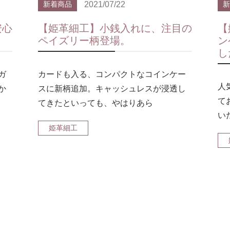
2021/07/22
新着商品
新
安心
【姫革細工】小銭入れに、注目の
【
！
ペイズリー柄登場。
ン
し
ガ
カードも入る、コンパクトなコインケー
人
か
スに新柄追加。キャッシュレスが浸透し
て
てきたといっても、やはりあら
い
姫革細工