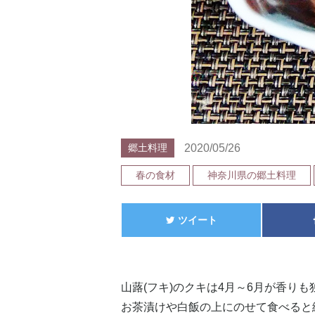
2020/05/26
郷土料理
春の食材
神奈川県の郷土料理
ツイート
山蕗(フキ)のクキは4月～6月が香り
お茶漬けや白飯の上にのせて食べると