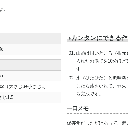
よ。
♪カンタンにできる作
0g
山蕗は固いところ（根元
入れたお湯で5-10分ほ
す。
cc
水（ひたひた）と調味料
したら蕗をいれて、弱火
 cc（大さじ3+小さじ1)
ら完成です。
さじ1.5
一口メモ
本
保存食だっただけあって、濃