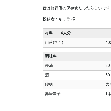
昔は修行僧の保存食だったらしいです
投稿者：キャラ 様
材料： 4人分
山蕗(フキ)
40
調味料
醤油
80 
酒
50
砂糖
大
赤唐辛子
1