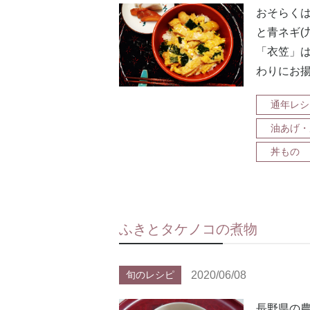
おそらくは
と青ネギ(
「衣笠」
わりにお
通年レシ
油あげ・
丼もの
ふきとタケノコの煮物
2020/06/08
旬のレシピ
長野県の