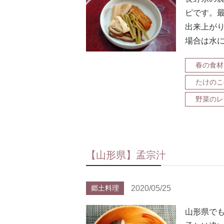
ピです。
出来上が
場合は水
春の食材
たけのこ
野菜のレ
【山形県】孟宗汁
2020/05/25
郷土料理
山形県で