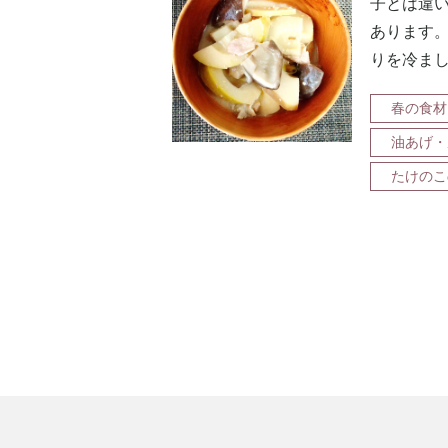
子とは違
あります
りを冷ま
春の食材
油あげ・
たけのこ